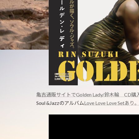
亀吉通販サイトでGolden Lady/鈴木輪 CD
Soul &Jazzのアルバム
Love Love Love Setあり