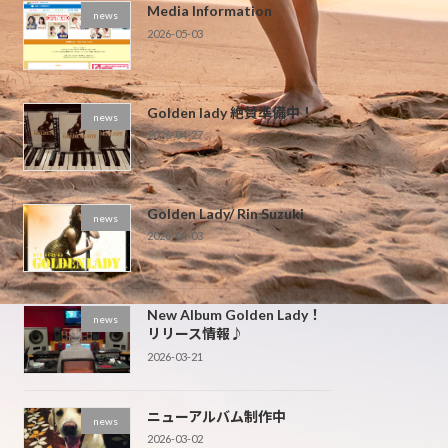
Media Information
news
2026-05-03
Golden lady 絶賛準備中！
news
2026-04-27
Golden Lady/ Rin Suzuki
news
2026-04-03
New Album Golden Lady！
news
リリース情報♪
2026-03-21
ニューアルバム制作中
news
2026-03-02