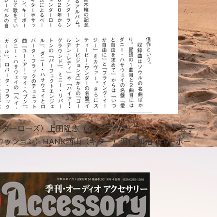
ンダーローズ）上田隆志（ベース・パーカッション）金子
カッション）HANK西山（ギター）羽仁 知治（キーボー
）