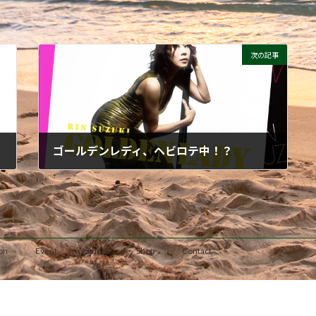
次の記事
ゴールデンレディ、ヘビロテ中！？
2026-06-18
on
Event
Studio
Shop
Contact
Copyright © Jazz singer Rin Suzuki Official Website All Rights Reserved.
Powered by
WordPress
with
Lightning Theme
&
VK All in One Expansion Unit