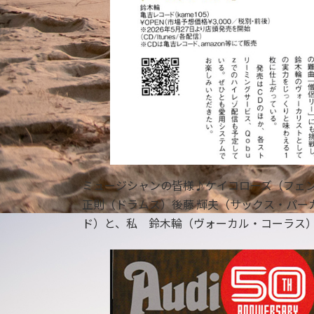
ミュージシャンの皆様♪ケイコローズ（フェ
正則（ドラムス）後藤 輝夫（サックス・パー
ド）と、私 鈴木輪（ヴォーカル・コーラス