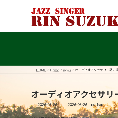
コ
ナ
ン
ビ
テ
ゲ
ン
ー
ツ
シ
へ
ョ
ス
ン
キ
に
ッ
移
プ
動
HOME
Home
news
オーディオアクセサリー誌に
オーディオアクセサリ
2026-05-26
2026-05-26
rinchan
最
終
更