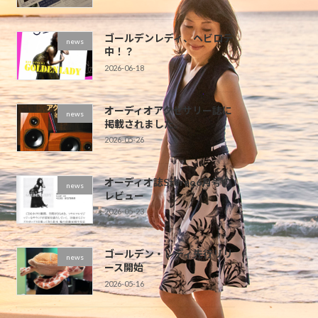
ゴールデンレディ、ヘビロテ
news
中！？
2026-06-18
オーディオアクセサリー誌に
news
掲載されました。
2026-05-26
オーディオ誌Stereo6月号の
news
レビュー
2026-05-23
ゴールデン・レディ先行リリ
news
ース開始
2026-05-16