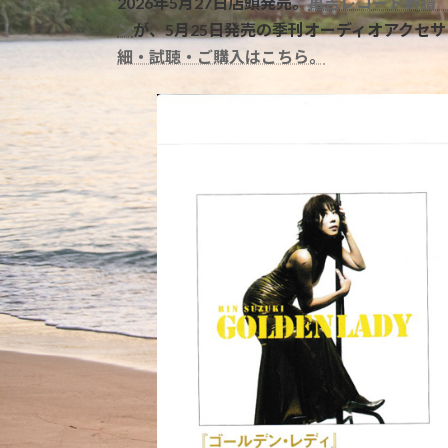
2026年5月27日店頭発売。
亀吉レコード新譜
新
ン
が、5月25日発売の季刊オーディオアクセサリ
日
時
細・試聴・ご購入はこちら。
: